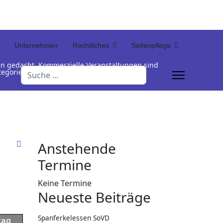
Unternehmen
Rechtliches
Seitenpflege
en gedacht. Kommerzielle Veranstaltungen sind
Suchen
Kategorienamen unterhalb der Termintabelle
Anstehende
Termine
Keine Termine
Neueste Beiträge
Spanferkelessen SoVD
tag