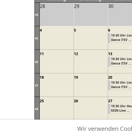
28
29
30
44
4
5
6
19:30 Uhr Lin
45
Dance (TSV ...
11
12
13
19:30 Uhr Lin
46
Dance (TSV ...
18
19
20
19:30 Uhr Lin
47
Dance (TSV ...
25
26
27
19:30 Uhr He
48
KEIN Line ...
Sport
Alle Kategorien ...
Wir verwenden Cooki