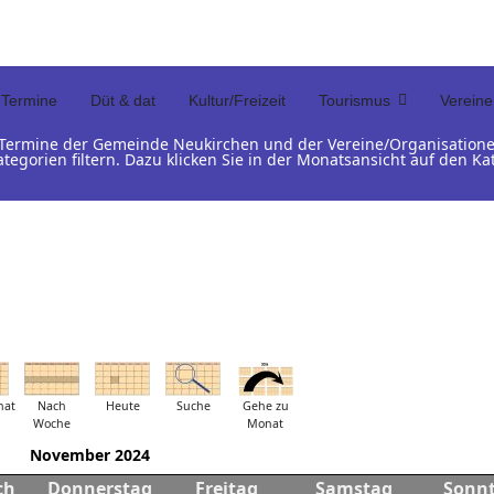
Termine
Düt & dat
Kultur/Freizeit
Tourismus
Vereine
d Termine der Gemeinde Neukirchen und der Vereine/Organisation
ategorien filtern. Dazu klicken Sie in der Monatsansicht auf den 
nat
Nach
Heute
Suche
Gehe zu
Woche
Monat
November 2024
ch
Donnerstag
Freitag
Samstag
Sonn